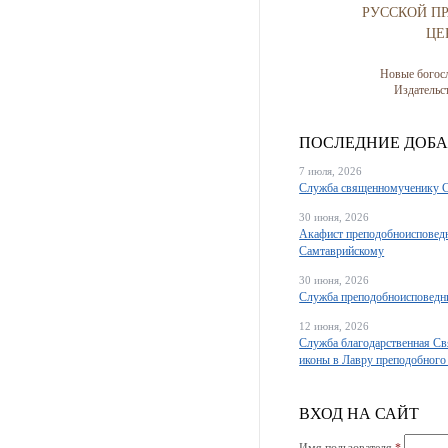
РУССКОЙ П
ЦЕ
Новые богос
Издатель
ПОСЛЕДНИЕ ДОБ
7 июля, 2026
Служба священномученику 
30 июня, 2026
Акафист преподобноисповед
Самтаврийскому
30 июня, 2026
Служба преподобноисповедн
12 июня, 2026
Служба благодарственная Св
иконы в Лавру преподобного
ВХОД НА САЙТ