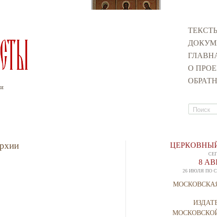
ТЕКСТ
ДОКУМ
ГЛАВН
О ПРОЕ
ОБРАТН
Поиск
Форма п
архии
ЦЕРКОВНЫЙ
СЕ
8 А
26 ИЮЛЯ ПО 
МОСКОВСКА
ИЗДАТ
МОСКОВСКО