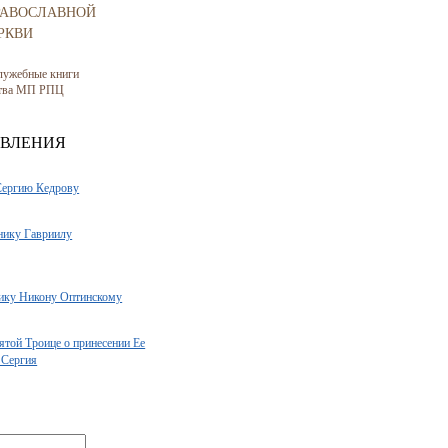
РАВОСЛАВНОЙ
РКВИ
лужебные книги
ства МП РПЦ
АВЛЕНИЯ
Сергию Кедрову
нику Гавриилу
ику Никону Оптинскому
ятой Троице о принесении Ее
 Сергия