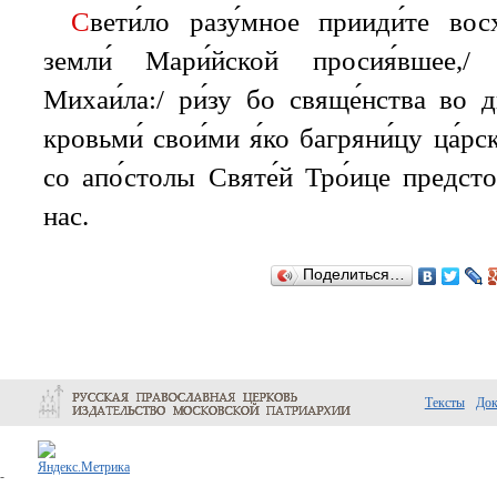
С
вети́ло разу́мное прииди́те восх
земли́ Мари́йской просия́вшее,/ 
Михаи́ла:/ ри́зу бо свяще́нства во д
кровьми́ свои́ми я́ко багряни́цу ца́рс
со апо́столы Святе́й Тро́ице предстои
нас.
Поделиться…
Тексты
До
-