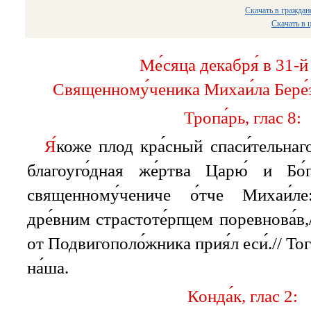
Скачать в граждан
Скачать в 
Ме́сяца декабря́ в 31-й
Священному́ченика Михаи́ла Бере́з
Тропа́рь, глас 8:
Я́
коже плод кра́сный спаси́тельнаго
благоуго́дная же́ртва Царю́ и Бо́г
священному́чениче о́тче Михаи́л
дре́вним страстоте́рпцем поревнова́в,/
от Подвигополо́жника прия́л еси́.// Того
на́ша.
Конда́к, глас 2: