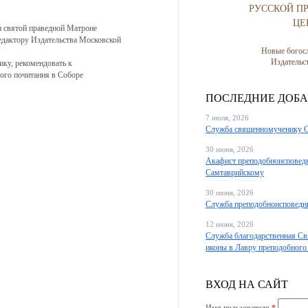
РУССКОЙ П
ЦЕ
и святой праведной Матроне
едактору Издательства Московской
Новые богос
Издатель
ику, рекомендовать к
ого почитания в Соборе
ПОСЛЕДНИЕ ДОБ
7 июля, 2026
Служба священномученику 
30 июня, 2026
Акафист преподобноисповед
Самтаврийскому
30 июня, 2026
Служба преподобноисповедн
12 июня, 2026
Служба благодарственная Св
иконы в Лавру преподобного
ВХОД НА САЙТ