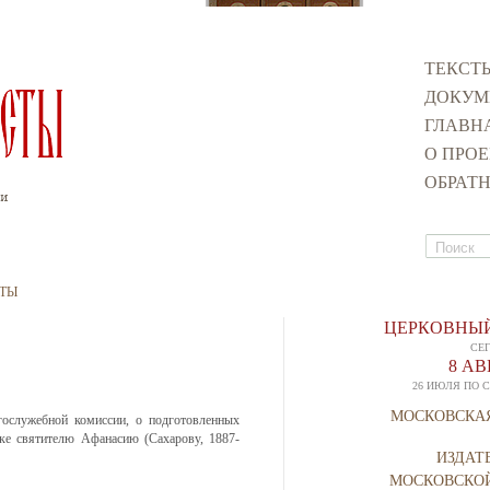
ТЕКСТ
ДОКУМ
ГЛАВН
О ПРОЕ
ОБРАТН
Поиск
Форма п
ТЫ
ЦЕРКОВНЫЙ
СЕ
8 А
26 ИЮЛЯ ПО 
МОСКОВСКА
гослужебной комиссии, о подготовленных
ке святителю Афанасию (Сахарову, 1887-
ИЗДАТ
МОСКОВСКО