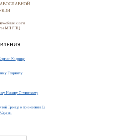
РАВОСЛАВНОЙ
РКВИ
лужебные книги
ства МП РПЦ
АВЛЕНИЯ
Сергию Кедрову
нику Гавриилу
ику Никону Оптинскому
ятой Троице о принесении Ее
 Сергия