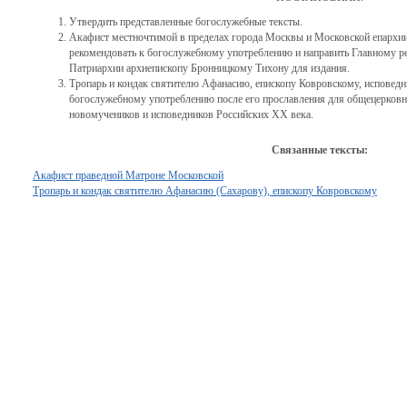
Утвердить представленные богослужебные тексты.
Акафист местночтимой в пределах города Москвы и Московской епархи
рекомендовать к богослужебному употреблению и направить Главному р
Патриархии архиепископу Бронницкому Тихону для издания.
Тропарь и кондак святителю Афанасию, епископу Ковровскому, исповедн
богослужебному употреблению после его прославления для общецерковн
новомучеников и исповедников Российских XX века.
Связанные тексты:
Акафист праведной Матроне Московской
Тропарь и кондак святителю Афанасию (Сахарову), епископу Ковровскому