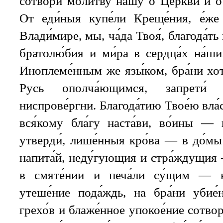
сотвори́ моли́тву на́шу о Це́ркви и о
От еди́ныя купе́ли Креще́ния, е́же
Влади́мире, мы, ча́да Твоя́, благода́т
братолю́бия и ми́ра в сердца́х на́ши
Иноплеме́нным же язы́ком, бра́ни хо
Русь ополча́ющимся, запрети
ниспрове́ргни. Благода́тию Твое́ю вла
вся́кому бла́гу наста́ви, во́ины — 
утверди́, лише́нныя кро́ва — в до́мы
напита́й, неду́гующия и стра́ждущия 
в смяте́нии и печа́ли су́щим — н
утеше́ние пода́ждь, на бра́ни уби
грехо́в и блаже́нное упокое́ние сотвор