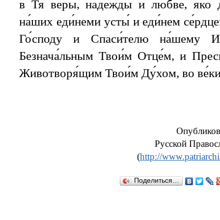
в Тя ве́ры, наде́жды и любве́, я́ко 
на́ших еди́неми усты́ и еди́нем се́рдц
Го́споду и Спаси́телю на́шему Ии
Безнача́льным Твои́м Отце́м, и Пресв
Животворя́щим Твои́м Ду́хом, во ве́ки
Опубликов
Русской Правос
(
http://www.patriarch
Поделиться…