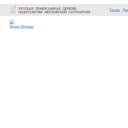
Тексты
До
-