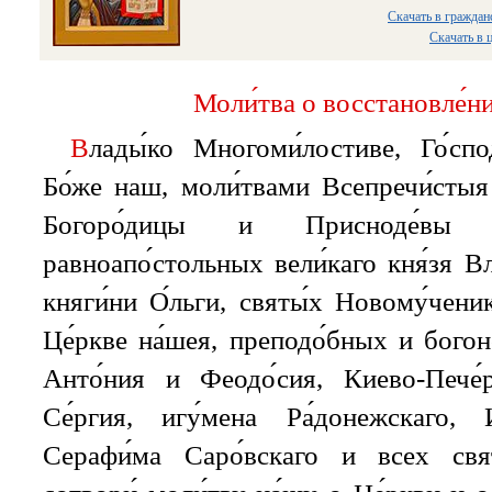
Скачать в граждан
Скачать в 
Моли́тва о восстановле́ни
В
лады́ко Многоми́лостиве, Го́спо
Бо́же наш, моли́твами Всепречи́сты
Богоро́дицы и Присноде́вы М
равноапо́стольных вели́каго кня́зя В
княги́ни О́льги, святы́х Новому́чени
Це́ркве на́шея, преподо́бных и богон
Анто́ния и Феодо́сия, Киево-Пече́р
Се́ргия, игу́мена Ра́донежскаго, И
Серафи́ма Саро́вскаго и всех свят