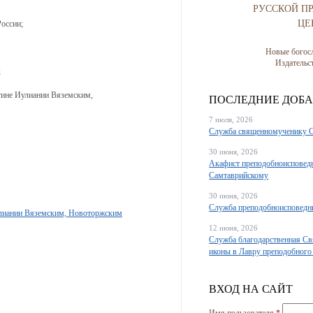
РУССКОЙ П
ЦЕ
России;
Новые богос
Издатель
;
гине Иулиании Вяземским,
ПОСЛЕДНИЕ ДОБ
7 июля, 2026
Служба священномученику 
30 июня, 2026
Акафист преподобноисповед
Самтаврийскому
30 июня, 2026
Служба преподобноисповедн
улиании Вяземским, Новоторжским
12 июня, 2026
Служба благодарственная Св
иконы в Лавру преподобного
ВХОД НА САЙТ