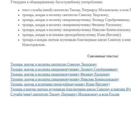
Утвердить к общецерковному богослужебному употреблению:
текст службы (иной) святителю Тихону, Патриарху Московскому и всея 
тропарь, кондак и молитву святителю Симеону Тверскому;
тропарь, кондак и молитву священномученику Леониду Серебренникову;
тропарь, кондак и молитву священномученику Филиппу Распопову;
тропари, кондак и молитву священномученику Николаю Беневоленскому
тропарь, кондак и величание преподобномученику Илии (Вятлину);
тропарь и кондак святым мученикам благоверным князю Симеону и кня
Новоторжским.
Связанные тексты:
Тропарь, кондак и молитва святителю Симеону Тверскому
Тропарь, кондак и молитва священномученику Леониду Серебренникову
Тропарь, кондак и молитва священномученику Филиппу Распопову
Тропари, кондак и молитва священномученику Николаю Беневоленскому
Тропарь, кондак и величание преподобномученику Илии (Вятлину)
Тропарь и кондак святым мученикам благоверным князю Симеону и княгине И
Служба (иная) святителю Тихону, Патриарху Московскому и всея России