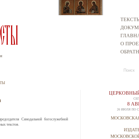
ТЕКСТ
ДОКУМ
ГЛАВН
О ПРОЕ
ОБРАТН
Поиск
Форма п
ТЫ
ЦЕРКОВНЫЙ
а
СЕ
8 А
26 ИЮЛЯ ПО 
МОСКОВСКА
редседателя Синодальной богослужебной
ных текстов.
ИЗДАТ
МОСКОВСКО