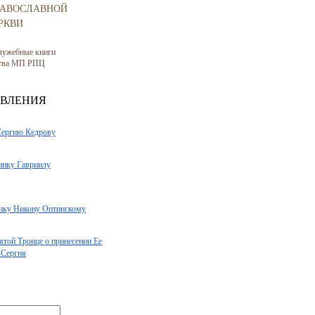
РАВОСЛАВНОЙ
РКВИ
лужебные книги
ства МП РПЦ
АВЛЕНИЯ
Сергию Кедрову
нику Гавриилу
ику Никону Оптинскому
ятой Троице о принесении Ее
 Сергия